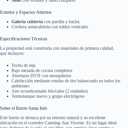
Suite
con vestidor y baño completo
Exterior y Espacios Abiertos
Galería cubierta
con parrilla y bacha
Cochera semicubierta con toldos verticales
Especificaciones Técnicas
La propiedad está construida con materiales de primera calidad,
que incluyen:
Techo de teja
Bajo mesada de cocina completos
Aberturas DVH con mosquiteros
Calefacción mediante estufas de tiro balanceado en todos los
ambientes
Aire acondicionado frío/calor (2 unidades)
Termotanque nuevo y grupo electrógeno
Sobre el Barrio Santa Inés
Este barrio se destaca por su entorno natural y su excelente
ubicación en el corredor Canning–San Vicente. Es un lugar ideal
para disfrutar de la vida al aire libre, con amplias áreas verdes y