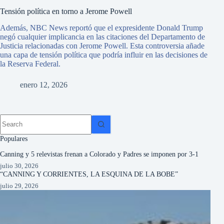
Tensión política en torno a Jerome Powell
Además, NBC News reportó que el expresidente Donald Trump
Apo
negó cualquier implicancia en las citaciones del Departamento de
Un 
Justicia relacionadas con Jerome Powell. Esta controversia añade
mil
una capa de tensión política que podría influir en las decisiones de
de l
la Reserva Federal.
quie
enero 12, 2026
Cómo
Si a
qued
ser 
cómo
Populares
Canning y 5 relevistas frenan a Colorado y Padres se imponen por 3-1
julio 30, 2026
“CANNING Y CORRIENTES, LA ESQUINA DE LA BOBE”
julio 29, 2026