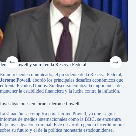
Jerome Powell y su rol en la Reserva Federal
Resu
En un reciente comunicado, el presidente de la Reserva Federal,
El 
Jerome Powell
, abordó los principales desafíos económicos que
sor
enfrenta Estados Unidos. Su discurso enfatiza la importancia de
Los
mantener la estabilidad financiera y la lucha contra la inflación.
espe
Investigaciones en torno a Jerome Powell
Núm
La situación se complica para Jerome Powell, ya que, según
Para
informes de medios internacionales como la BBC, se encuentra
las 
bajo investigación criminal. Este desarrollo genera incertidumbre
sobre su futuro y el de la política monetaria estadounidense.