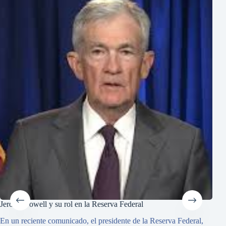
Jerome Powell y su rol en la Reserva Federal
Resu
En un reciente comunicado, el presidente de la Reserva Federal,
El 