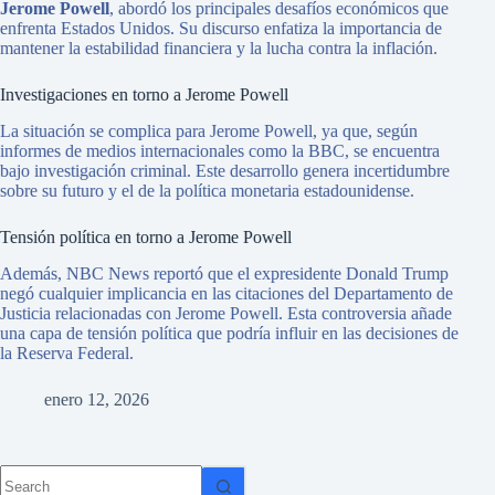
Jerome Powell
, abordó los principales desafíos económicos que
sor
enfrenta Estados Unidos. Su discurso enfatiza la importancia de
Los
mantener la estabilidad financiera y la lucha contra la inflación.
espe
Investigaciones en torno a Jerome Powell
Núm
La situación se complica para Jerome Powell, ya que, según
Para
informes de medios internacionales como la BBC, se encuentra
las 
bajo investigación criminal. Este desarrollo genera incertidumbre
sobre su futuro y el de la política monetaria estadounidense.
Tensión política en torno a Jerome Powell
Además, NBC News reportó que el expresidente Donald Trump
Apo
negó cualquier implicancia en las citaciones del Departamento de
Un 
Justicia relacionadas con Jerome Powell. Esta controversia añade
mil
una capa de tensión política que podría influir en las decisiones de
de l
la Reserva Federal.
quie
enero 12, 2026
Cómo
Si a
qued
ser 