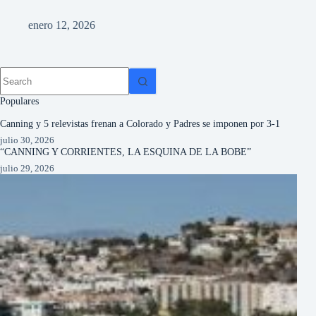
quie
enero 12, 2026
Cómo
Si a
qued
ser 
cómo
Populares
Canning y 5 relevistas frenan a Colorado y Padres se imponen por 3-1
julio 30, 2026
“CANNING Y CORRIENTES, LA ESQUINA DE LA BOBE”
julio 29, 2026