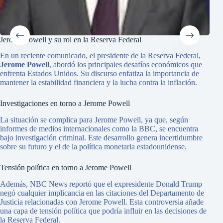
Jerome Powell y su rol en la Reserva Federal
Resu
En un reciente comunicado, el presidente de la Reserva Federal,
El 
Jerome Powell
, abordó los principales desafíos económicos que
sor
enfrenta Estados Unidos. Su discurso enfatiza la importancia de
Los
mantener la estabilidad financiera y la lucha contra la inflación.
espe
Investigaciones en torno a Jerome Powell
Núm
La situación se complica para Jerome Powell, ya que, según
Para
informes de medios internacionales como la BBC, se encuentra
las 
bajo investigación criminal. Este desarrollo genera incertidumbre
sobre su futuro y el de la política monetaria estadounidense.
Tensión política en torno a Jerome Powell
Además, NBC News reportó que el expresidente Donald Trump
Apo
negó cualquier implicancia en las citaciones del Departamento de
Un 
Justicia relacionadas con Jerome Powell. Esta controversia añade
mil
una capa de tensión política que podría influir en las decisiones de
de l
la Reserva Federal.