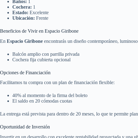
Baños:
1
Cochera:
1
Estado:
Excelente
Ubicación:
Frente
Beneficios de Vivir en Espacio Giribone
En
Espacio Giribone
encontrarás un diseño contemporáneo, luminoso 
Balcón amplio con parrilla privada
Cochera fija cubierta opcional
Opciones de Financiación
Facilitamos tu compra con un plan de financiación flexible:
40% al momento de la firma del boleto
El saldo en 20 cómodas cuotas
La entrega está prevista para dentro de 20 meses, lo que te permite pla
Oportunidad de Inversión
Invertir en un desarrollo con excelente rentabilidad proyectada y una ub