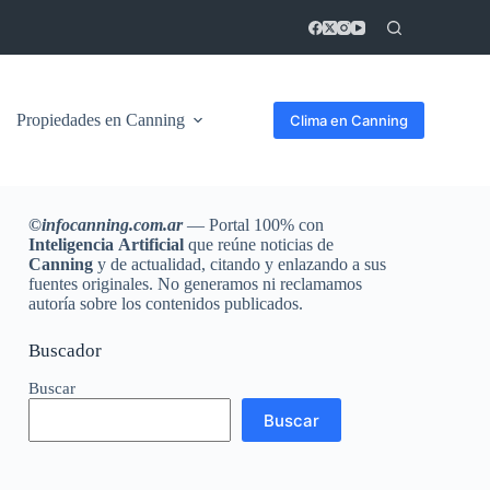
Propiedades en Canning
Clima en Canning
©
infocanning.com.ar
— Portal 100% con
Inteligencia
Artificial
que reúne noticias de
Canning
y de actualidad, citando y enlazando a sus
fuentes originales. No generamos ni reclamamos
autoría sobre los contenidos publicados.
Buscador
Buscar
Buscar