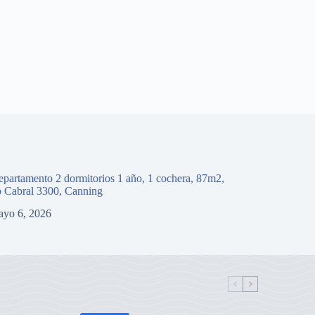
partamento 2 dormitorios 1 año, 1 cochera, 87m2,
Departamento
o Cabral 3300, Canning
Sargento Ca
ayo 6, 2026
abril 