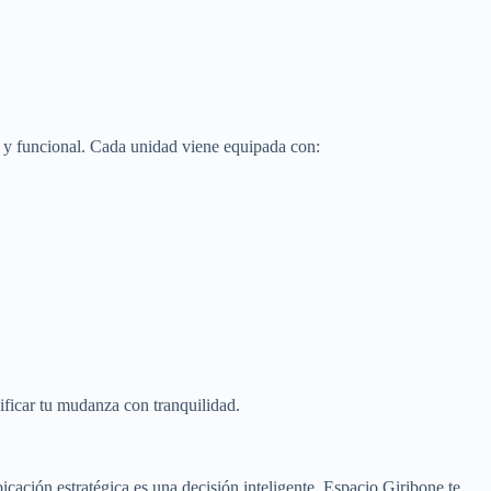
y funcional. Cada unidad viene equipada con:
nificar tu mudanza con tranquilidad.
icación estratégica es una decisión inteligente. Espacio Giribone te