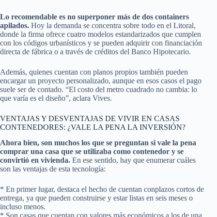
Lo recomendable es no superponer más de dos containers
apilados.
Hoy la demanda se concentra sobre todo en el Litoral,
donde la firma ofrece cuatro modelos estandarizados que cumplen
con los códigos urbanísticos y se pueden adquirir con financiación
directa de fábrica o a través de créditos del Banco Hipotecario.
Además, quienes cuentan con planos propios también pueden
encargar un proyecto personalizado, aunque en esos casos el pago
suele ser de contado. “El costo del metro cuadrado no cambia: lo
que varía es el diseño”, aclara Vives.
VENTAJAS Y DESVENTAJAS DE VIVIR EN CASAS
CONTENEDORES: ¿VALE LA PENA LA INVERSIÓN?
Ahora bien, son muchos los que se preguntan si vale la pena
comprar una casa que se utilizaba como contenedor y se
convirtió en vivienda.
En ese sentido, hay que enumerar cuáles
son las ventajas de esta tecnología:
* En primer lugar, destaca el hecho de cuentan conplazos cortos de
entrega, ya que pueden construirse y estar listas en seis meses o
incluso menos.
* Son casas que cuentan con valores más económicos a los de una