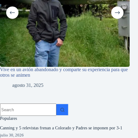
Vive en un avión abandonado y comparte su experiencia para que
Los 
otros se animen
$40
agosto 31, 2025
Populares
Canning y 5 relevistas frenan a Colorado y Padres se imponen por 3-1
julio 30, 2026