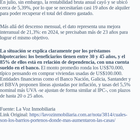
En julio, sin embargo, la rentabilidad bruta anual cayó y se ubicó
cerca de 5,39%, por lo que se necesitarían casi 19 años de alquiler
para poder recuperar el total del dinero gastado.
Más allá del descenso mensual, el dato representa una mejora
interanual de 21,3%: en 2024, se precisaban más de 23 años para
lograr el mismo objetivo.
La situación se explica claramente por los préstamos
hipotecarios: los beneficiarios tienen entre 30 y 45 años, y el
85% de ellos está en relación de dependencia, con una cuenta
sueldo en el banco.
El monto promedio ronda los US$70.000,
típico pensando en comprar viviendas usadas de US$100.000.
Entidades financieras como el Banco Nación, Galicia, Santander y
el BBVA proponen líneas ajustadas por inflación, y tasas del 5,5%
nominal más UVA -se ajustan de forma similar al IPC-, con plazos
de hasta 20 o 25 años.
Fuente: La Voz Inmobiliaria
Link Original:
https://lavozinmobiliaria.com.ar/nota/3814/cuales-
son-los-barrios-portenos-donde-mas-aumentaron-las-casas/