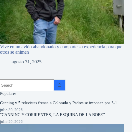
Vive en un avión abandonado y comparte su experiencia para que
Los 
otros se animen
$40
agosto 31, 2025
Populares
Canning y 5 relevistas frenan a Colorado y Padres se imponen por 3-1
julio 30, 2026
“CANNING Y CORRIENTES, LA ESQUINA DE LA BOBE”
julio 29, 2026