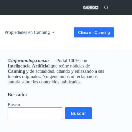
Propiedades en Canning
Clima en Canning
©
infocanning.com.ar
— Portal 100% con
Inteligencia
Artificial
que reúne noticias de
Canning
y de actualidad, citando y enlazando a sus
fuentes originales. No generamos ni reclamamos
autoría sobre los contenidos publicados.
Buscador
Buscar
Buscar