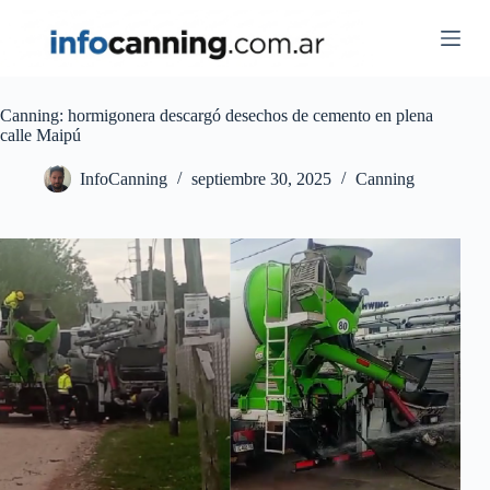
Skip
to
content
Canning: hormigonera descargó desechos de cemento en plena
calle Maipú
InfoCanning
septiembre 30, 2025
Canning